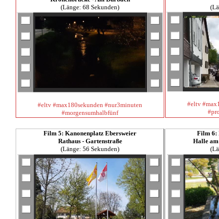
(Länge: 68 Sekunden)
(Lä
#eltv #max
#eltv #max180sekunden #nur3minuten
#pr
#morgensumhalbfünf
Film 5: Kanonenplatz Ebersweier
Film 6:
Rathaus - Gartenstraße
Halle am
(Länge: 56 Sekunden)
(Lä