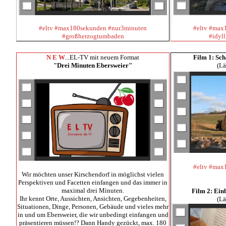
#eltv #max180sekunden #nur3minuten
#eltv #max
#großherzogtumbaden
#idyl
N E W
...EL-TV mit neuem Format
Film 1:
Sch
"Drei Minuten Ebersweier"
(Lä
#eltv #max
Wir möchten unser Kirschendorf in möglichst vielen
Perspektiven und Facetten einfangen und das immer in
maximal drei Minuten.
Film 2: Ein
Ihr kennt Orte, Aussichten, Ansichten, Gegebenheiten,
(Lä
Situationen, Dinge, Personen, Gebäude und vieles mehr
in und um Ebersweier, die wir unbedingt einfangen und
präsentieren müssen!? Dann Handy gezückt, max. 180