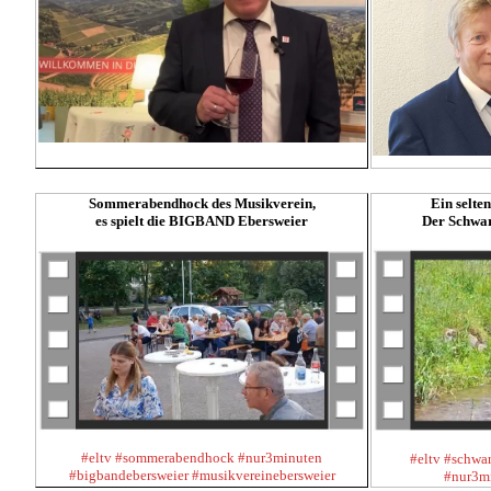
Sommerabendhock des Musikverein,
Ein selte
es spielt die BIGBAND Ebersweier
Der Schwar
#eltv #sommerabendhock #nur3minuten
#eltv #schwa
#bigbandebersweier #musikvereinebersweier
#nur3mi