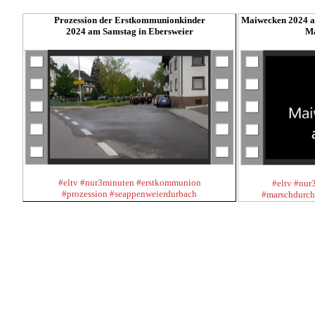
Prozession der Erstkommunionkinder
Maiwecken 2024 am
2024 am Samstag in Ebersweier
Ma
#eltv #nur3minuten #erstkommunion
#eltv #nu
#prozession #seappenweierdurbach
#marschdurch