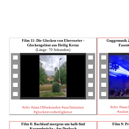
Film 11: Die Glocken von Ebersweier -
Guggemusik 
Glockengeläut aus Heilig Kreuz
Fasent
(Länge: 70 Sekunden)
#eltv #max
#eltv #max180sekunden #nur3minuten
#zulutt
#glockenvonheiligkreuz
Film 8: Bachlauf morgens um halb fünf
Film 9: P
Kronenbrücke - Am Durbach