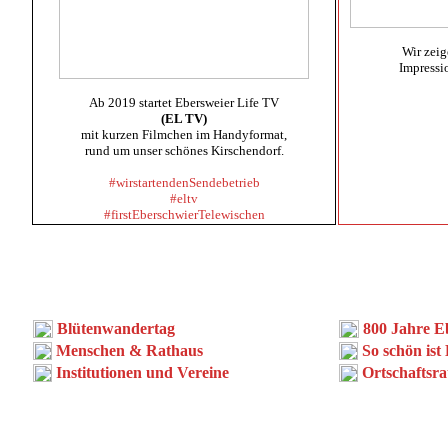
Wir zeig
Impressi
Ab 2019 startet Ebersweier Life TV
(EL TV)
mit kurzen Filmchen im Handyformat,
rund um unser schönes Kirschendorf.
#wirstartendenSendebetrieb
#eltv
#firstEberschwierTelewischen
Blütenwandertag
800 Jahre E
Menschen & Rathaus
So schön ist
Institutionen und Vereine
Ortschaftsra